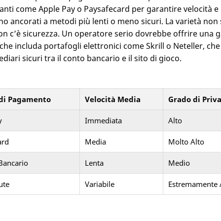
anti come Apple Pay o Paysafecard per garantire velocità e 
ano ancorati a metodi più lenti o meno sicuri. La varietà non
non c’è sicurezza. Un operatore serio dovrebbe offrire un
he includa portafogli elettronici come Skrill o Neteller, c
diari sicuri tra il conto bancario e il sito di gioco.
di Pagamento
Velocità Media
Grado di Priv
y
Immediata
Alto
ard
Media
Molto Alto
Bancario
Lenta
Medio
ute
Variabile
Estremamente 