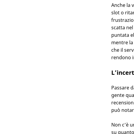
Anche la v
slot o rit
frustrazio
scatta ne
puntata el
mentre la 
che il ser
rendono im
L’incer
Passare da
gente quan
recensioni
può notar
Non c’è un
su quanto 