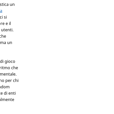
astica un
la
i si
e e il
 utenti.
 che
orma un
 di gioco
oritmo che
amentale.
no per chi
Random
e di enti
ealmente