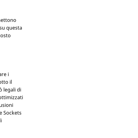
mettono
e su questa
tosto
re i
tto il
 legali di
ottimizzati
usioni
re Sockets
i