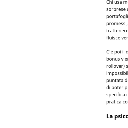
Chi usa me
sorprese q
portafogli
promessi, 
trattenere
fluisce ve
C’è poi il
bonus vie
rollover) 
impossibil
puntata d
di poter p
specifica 
pratica c
La psic