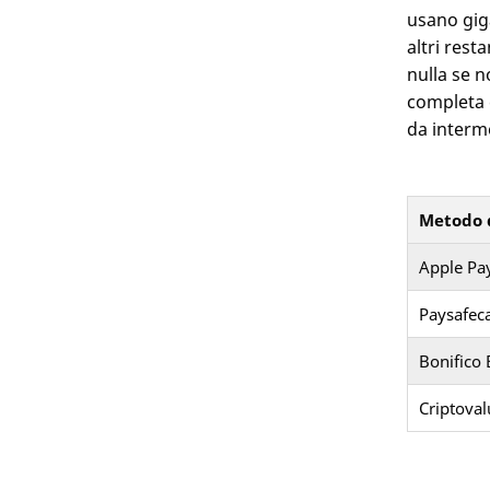
usano gig
altri rest
nulla se 
completa c
da interme
Metodo 
Apple Pa
Paysafec
Bonifico 
Criptoval