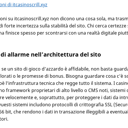
oni su itcasinoscrill.xyz non dicono una cosa sola, ma tras
i forte incertezza sulla stabilità del sito. Chi cerca certezz
a finisce spesso per scontrarsi con una realtà digitale piut
 di allarme nell’architettura del sito
 se un sito di gioco d’azzardo è affidabile, non basta guarda
lorati o le promesse di bonus. Bisogna guardare cosa c’è so
oè l’infrastruttura tecnica che regge tutto il sistema. I casinò
no framework proprietari di alto livello o CMS noti, sistemi 
re velocemente e, soprattutto, per proteggere i dati da intr
uesti sistemi includono protocolli di crittografia SSL (Secu
56 bit, che rendono i dati in transazione illeggibili a eventual
tori.