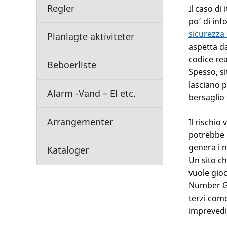
Regler
Il caso di
po’ di in
sicurezza 
Planlagte aktiviteter
aspetta da
codice rea
Beboerliste
Spesso, si
lasciano p
Alarm -Vand – El etc.
bersaglio 
Arrangementer
Il rischio 
potrebbe n
genera i 
Kataloger
Un sito c
vuole gioc
Number Ge
terzi com
imprevedib