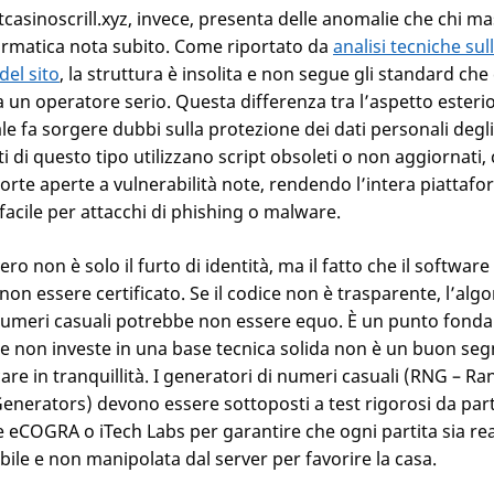
 itcasinoscrill.xyz, invece, presenta delle anomalie che chi m
formatica nota subito. Come riportato da
analisi tecniche sul
del sito
, la struttura è insolita e non segue gli standard che c
 un operatore serio. Questa differenza tra l’aspetto esterior
le fa sorgere dubbi sulla protezione dei dati personali degli
ti di questo tipo utilizzano script obsoleti o non aggiornati,
orte aperte a vulnerabilità note, rendendo l’intera piattaf
facile per attacchi di phishing o malware.
vero non è solo il furto di identità, ma il fatto che il software
on essere certificato. Se il codice non è trasparente, l’alg
numeri casuali potrebbe non essere equo. È un punto fond
he non investe in una base tecnica solida non è un buon seg
are in tranquillità. I generatori di numeri casuali (RNG – 
nerators) devono essere sottoposti a test rigorosi da part
e eCOGRA o iTech Labs per garantire che ogni partita sia r
ile e non manipolata dal server per favorire la casa.