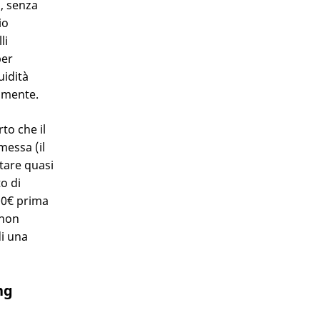
, senza
io
li
per
uidità
iamente.
to che il
messa (il
ltare quasi
o di
00€ prima
 non
di una
ng