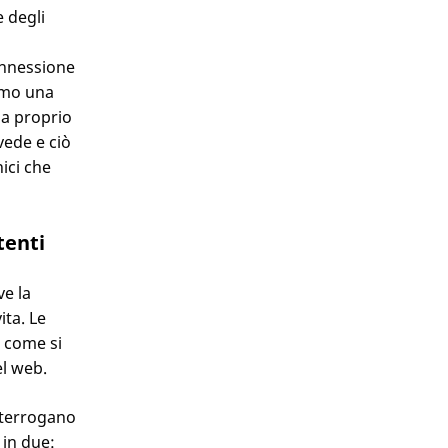
e degli
connessione
amo una
za proprio
vede e ciò
nici che
tenti
ve la
ita. Le
, come si
el web.
interrogano
 in due: