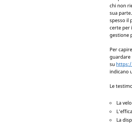
chi non ri
sua parte.
spesso il 
certe per 
gestione 
Per capire
guardare 
su
https:/
indicano u
Le testim
La velo
L’effic
La disp