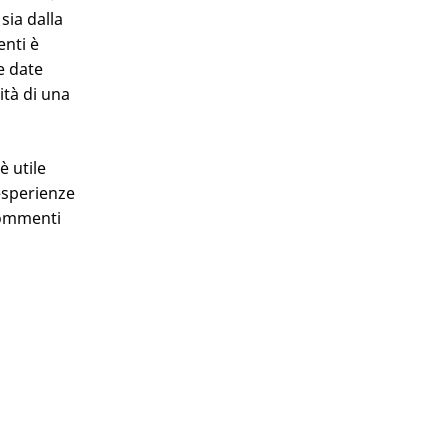
sia dalla
enti è
e date
ità di una
è utile
esperienze
commenti