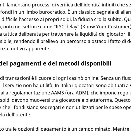
nti lamentano processi di verifica dell’identità infiniti che
 fondi in un limbo burocratico. È un classico segnale di alla
 difficile l’accesso ai propri soldi, la fiducia crolla subito. Q
 noto nel settore come “KYC delay” (Know Your Customer)
 tattica deliberata per trattenere la liquidità dei giocatori il
ibile, rendendo il prelievo un percorso a ostacoli fatto di
senza motivo apparente.
 dei pagamenti e dei metodi disponibili
 di transazioni è il cuore di ogni casinò online. Senza un flus
 il servizio non ha utilità. In Italia i giocatori sono abituati 
ie alla regolamentazione AAMS (ora ADM), che impone regol
 soldi devono muoversi tra giocatore e piattaforma. Questo
 che i fondi siano segregati e non utilizzati per le spese ope
ela dell’utente.
nto tra le opzioni di pagamento è un campo minato. Mentre a