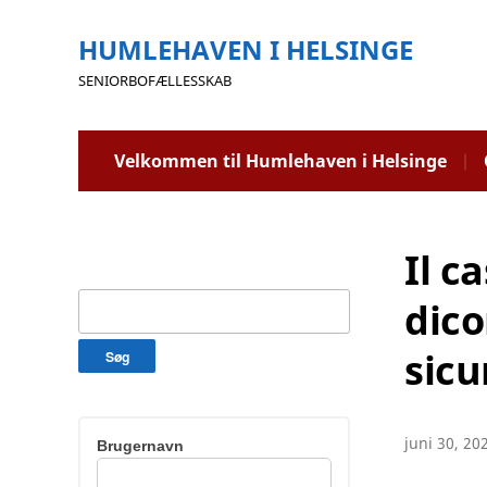
HUMLEHAVEN I HELSINGE
SENIORBOFÆLLESSKAB
Velkommen til Humlehaven i Helsinge
Il c
Søg
dico
efter:
sicu
juni 30, 20
Brugernavn