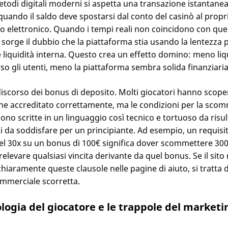
todi digitali moderni si aspetta una transazione istantanea
uando il saldo deve spostarsi dal conto del casinò al propr
o elettronico. Quando i tempi reali non coincidono con quel
sorge il dubbio che la piattaforma stia usando la lentezza 
 liquidità interna. Questo crea un effetto domino: meno liq
rso gli utenti, meno la piattaforma sembra solida finanziar
 discorso dei bonus di deposito. Molti giocatori hanno scoper
ne accreditato correttamente, ma le condizioni per la scom
sono scritte in un linguaggio così tecnico e tortuoso da risu
i da soddisfare per un principiante. Ad esempio, un requisit
el 30x su un bonus di 100€ significa dover scommettere 30
relevare qualsiasi vincita derivante da quel bonus. Se il sito
chiaramente queste clausole nelle pagine di aiuto, si tratta 
ommerciale scorretta.
ologia del giocatore e le trappole del marketi