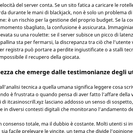
elocità del server conta. Se un sito fatica a caricare le rotell
arda durante le mani di blackjack, non è solo un problema di
ne: è un rischio per la gestione del proprio budget. Se la 
l momento sbagliato, la confusione è assicurata. Immagini
evata su una roulette: se il server subisce un picco di laten
pallina sta per fermarsi, la discrepanza tra ciò che l’utente 
ver registra può portare a perdite ingiustificate o a stalli tec
possibile il recupero della giocata.
tezza che emerge dalle testimonianze degli u
ll’analisi tecnica a quella umana significa leggere cosa scri
do è frustrata o quando pensa di aver fatto l’affare della v
 di itcasinoscrill.xyz lasciano addosso un senso di sospetto
e in diversi contesti digitali che monitorano l’andamento d
 consenso totale, ma il dubbio è costante. Molti utenti si 
sia facile prelevare le vincite, un tema che divide l’opinione