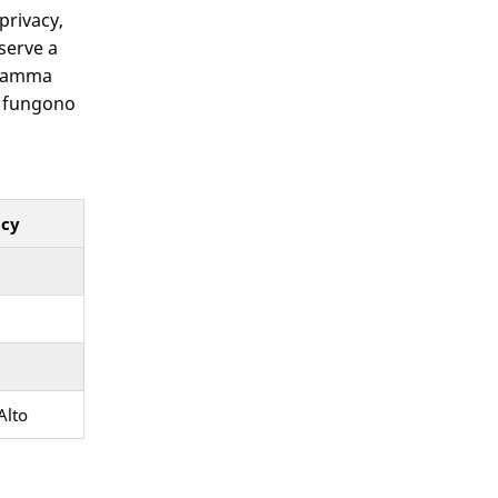
privacy,
 serve a
a gamma
he fungono
acy
Alto