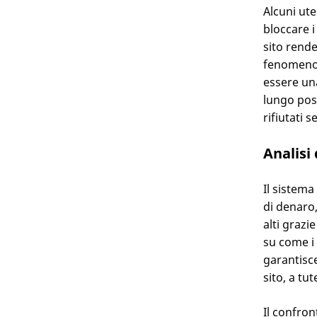
Alcuni ute
bloccare i
sito rende
fenomeno,
essere una
lungo poss
rifiutati 
Analisi
Il sistema
di denaro,
alti graz
su come i
garantisce
sito, a tut
Il confro