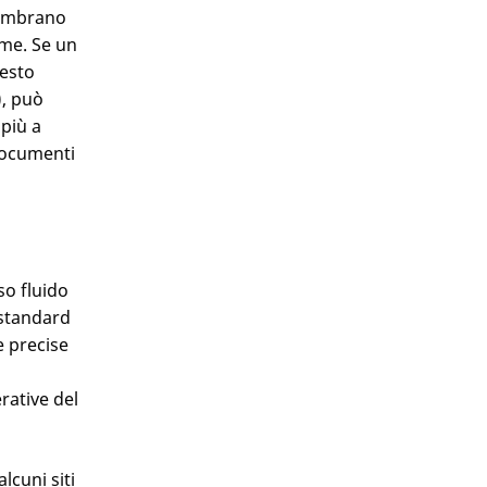
 sembrano
rme. Se un
uesto
, può
 più a
 documenti
so fluido
a standard
e precise
rative del
lcuni siti