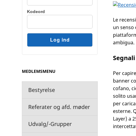
Kodeord
Le recensi
un senso d
piattaform
ambigua.
Segnali
MEDLEMSMENU
Per capire
banner co
cofano, ci
Bestyrelse
solito usa
per carica
Referater og afd. møder
esterne. Q
Layer) a 2
Udvalg/-Grupper
intercetta