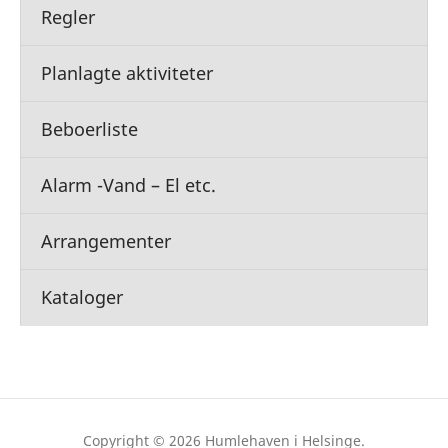
Regler
Planlagte aktiviteter
Beboerliste
Alarm -Vand – El etc.
Arrangementer
Kataloger
Copyright © 2026 Humlehaven i Helsinge.