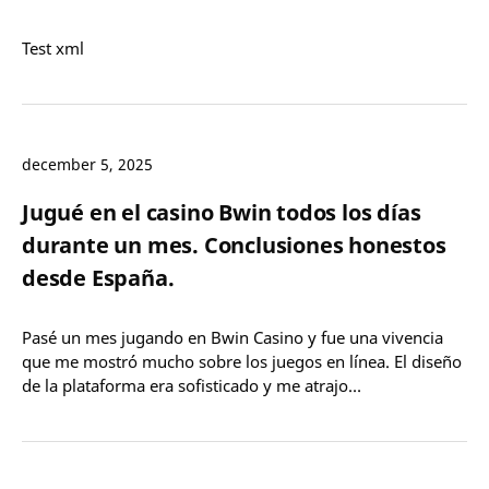
Test xml
december 5, 2025
Jugué en el casino Bwin todos los días
durante un mes. Conclusiones honestos
desde España.
Pasé un mes jugando en Bwin Casino y fue una vivencia
que me mostró mucho sobre los juegos en línea. El diseño
de la plataforma era sofisticado y me atrajo…