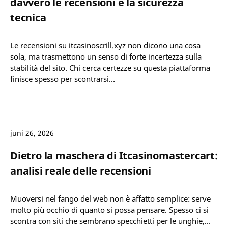
davvero le recensioni e la sicurezza
tecnica
Le recensioni su itcasinoscrill.xyz non dicono una cosa
sola, ma trasmettono un senso di forte incertezza sulla
stabilità del sito. Chi cerca certezze su questa piattaforma
finisce spesso per scontrarsi…
juni 26, 2026
Dietro la maschera di Itcasinomastercart:
analisi reale delle recensioni
Muoversi nel fango del web non è affatto semplice: serve
molto più occhio di quanto si possa pensare. Spesso ci si
scontra con siti che sembrano specchietti per le unghie,…