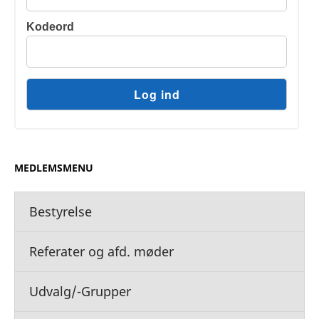
Kodeord
MEDLEMSMENU
Bestyrelse
Referater og afd. møder
Udvalg/-Grupper