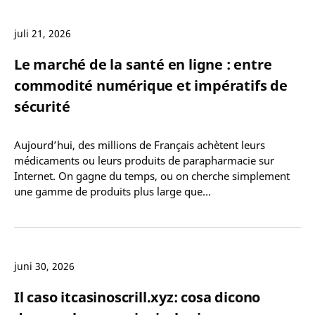
juli 21, 2026
Le marché de la santé en ligne : entre
commodité numérique et impératifs de
sécurité
Aujourd’hui, des millions de Français achètent leurs
médicaments ou leurs produits de parapharmacie sur
Internet. On gagne du temps, ou on cherche simplement
une gamme de produits plus large que…
juni 30, 2026
Il caso itcasinoscrill.xyz: cosa dicono