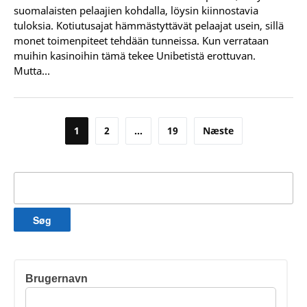
suomalaisten pelaajien kohdalla, löysin kiinnostavia
tuloksia. Kotiutusajat hämmästyttävät pelaajat usein, sillä
monet toimenpiteet tehdään tunneissa. Kun verrataan
muihin kasinoihin tämä tekee Unibetistä erottuvan.
Mutta…
Indlægsinddeling
1
2
…
19
Næste
Søg
efter:
Brugernavn