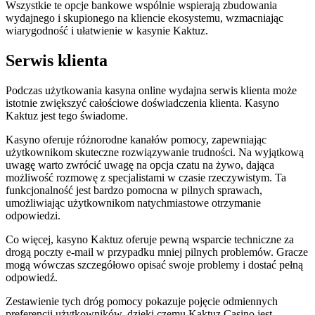
Wszystkie te opcje bankowe wspólnie wspierają zbudowania
wydajnego i skupionego na kliencie ekosystemu, wzmacniając
wiarygodność i ułatwienie w kasynie Kaktuz.
Serwis klienta
Podczas użytkowania kasyna online wydajna serwis klienta może
istotnie zwiększyć całościowe doświadczenia klienta. Kasyno
Kaktuz jest tego świadome.
Kasyno oferuje różnorodne kanałów pomocy, zapewniając
użytkownikom skuteczne rozwiązywanie trudności. Na wyjątkową
uwagę warto zwrócić uwagę na opcja czatu na żywo, dająca
możliwość rozmowę z specjalistami w czasie rzeczywistym. Ta
funkcjonalność jest bardzo pomocna w pilnych sprawach,
umożliwiając użytkownikom natychmiastowe otrzymanie
odpowiedzi.
Co więcej, kasyno Kaktuz oferuje pewną wsparcie techniczne za
drogą poczty e-mail w przypadku mniej pilnych problemów. Gracze
mogą wówczas szczegółowo opisać swoje problemy i dostać pełną
odpowiedź.
Zestawienie tych dróg pomocy pokazuje pojęcie odmiennych
preferencji użytkowników, dzięki czemu Kaktuz Casino jest