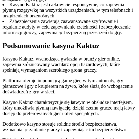
Kasyno Kaktuz jest całkowicie responsywne, co zapewnia
płynną rozgrywkę na wszystkich urządzeniach, w tym telefonach i
urządzeniach przenośnych.
Zabezpieczenia zawierają zaawansowane szyfrowanie i
regularne audyty w celu zapewnienie rzetelności i zabezpieczenie
informacji graczy, zapewniając bezpieczną przestrzeń do gry.
Podsumowanie kasyna Kaktuz
Kasyno Kaktuz, wschodząca gwiazda w branży gier online,
zapewnia zróżnicowany wachlarz opcji hazardowych, które
spełniają wymaganiom szerokiego grona graczy.
Platforma oferuje imponującą gamę gier, w tym automaty, gry
planszowe i gry z krupierem na żywo, które służą do wzbogacenie
doświadczeń z gry w sieci.
Kasyno Kaktuz charakteryzuje się łatwym w obsłudze interfejsem,
który umożliwia płynną nawigację, dzięki czemu gracze mają łatwy
dostęp do preferowanych gier i ofert specjalnych.
Dodatkowo kasyno stosuje solidne środki bezpieczeństwa,
wzmacniając zaufanie graczy i zapewniając im bezpieczeństwo.