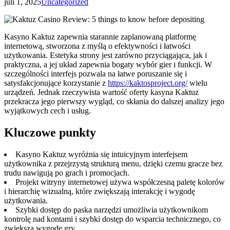
juli 1, 2025
Uncategorized
Kasyno Kaktuz zapewnia starannie zaplanowaną platformę
internetową, stworzona z myślą o efektywności i łatwości
użytkowania. Estetyka strony jest zarówno przyciągająca, jak i
praktyczna, a jej układ zapewnia bogaty wybór gier i funkcji. W
szczególności interfejs pozwala na łatwe poruszanie się i
satysfakcjonujące korzystanie z
https://kaktosproject.org/
wielu
urządzeń. Jednak rzeczywista wartość oferty kasyna Kaktuz
przekracza jego pierwszy wygląd, co skłania do dalszej analizy jego
wyjątkowych cech i usług.
Kluczowe punkty
Kasyno Kaktuz wyróżnia się intuicyjnym interfejsem
użytkownika z przejrzystą strukturą menu, dzięki czemu gracze bez
trudu nawigują po grach i promocjach.
Projekt witryny internetowej używa współczesną paletę kolorów
i hierarchię wizualną, które zwiększają interakcję i wygodę
użytkowania.
Szybki dostęp do paska narzędzi umożliwia użytkownikom
kontrolę nad kontami i szybki dostęp do wsparcia technicznego, co
zwiększa wygodę gry.