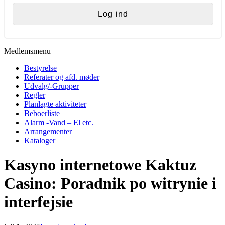
Medlemsmenu
Bestyrelse
Referater og afd. møder
Udvalg/-Grupper
Regler
Planlagte aktiviteter
Beboerliste
Alarm -Vand – El etc.
Arrangementer
Kataloger
Kasyno internetowe Kaktuz
Casino: Poradnik po witrynie i
interfejsie