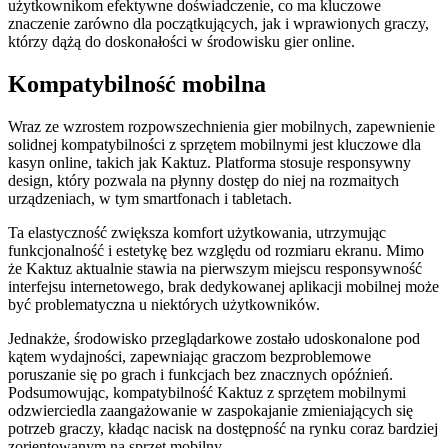
użytkownikom efektywne doświadczenie, co ma kluczowe
znaczenie zarówno dla początkujących, jak i wprawionych graczy,
którzy dążą do doskonałości w środowisku gier online.
Kompatybilność mobilna
Wraz ze wzrostem rozpowszechnienia gier mobilnych, zapewnienie
solidnej kompatybilności z sprzętem mobilnymi jest kluczowe dla
kasyn online, takich jak Kaktuz. Platforma stosuje responsywny
design, który pozwala na płynny dostęp do niej na rozmaitych
urządzeniach, w tym smartfonach i tabletach.
Ta elastyczność zwiększa komfort użytkowania, utrzymując
funkcjonalność i estetykę bez względu od rozmiaru ekranu. Mimo
że Kaktuz aktualnie stawia na pierwszym miejscu responsywność
interfejsu internetowego, brak dedykowanej aplikacji mobilnej może
być problematyczna u niektórych użytkowników.
Jednakże, środowisko przeglądarkowe zostało udoskonalone pod
kątem wydajności, zapewniając graczom bezproblemowe
poruszanie się po grach i funkcjach bez znacznych opóźnień.
Podsumowując, kompatybilność Kaktuz z sprzętem mobilnymi
odzwierciedla zaangażowanie w zaspokajanie zmieniających się
potrzeb graczy, kładąc nacisk na dostępność na rynku coraz bardziej
zorientowanym na sprzęt mobilny.