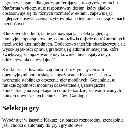
jego przyciąganie dla graczy preferujących rozgrywkę w ruchu.
Platforma wykorzystuje responsywny design, który gładko
dostosowuje się do różnych rozmiarów ekranu, zapewniając
najlepsze doświadczenia użytkownika na telefonach i urządzeniach
przenośnych.
Kluczowe składniki, takie jak nawigacja i selekcja gier, są
intuicyjnie uporządkowane, co umożliwia dojście do różnorodnych
możliwości gier mobilnych. Dodatkowo interfejs charakteryzuje się
wysokiej jakości oprawą graficzną i gładkimi animacjami, które
zwiększają zaangażowanie użytkownika bez negatywnego
oddziaływania na wydajność.
Krótki czas ładowania i zgodność z różnymi systemami
operacyjnymi podkreślają zaangażowanie Kaktuz Casino w
tworzenie stabilnego otoczenia gier mobilnych. Generalnie, te
funkcje zgodności mobilnej odzwierciedlają strategiczne
koncentrację na zaspokajaniu coraz to bardziej zaawansowanych
potrzeb nowoczesnych entuzjastów iGamingu.
Selekcja gry
Wybór gier w kasynie Kaktuz jest bardzo różnorodny, szczególnie
jeśli chodzi o automaty do gry i gry stołowe.