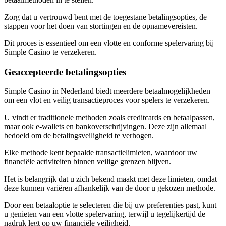
Zorg dat u vertrouwd bent met de toegestane betalingsopties, de
stappen voor het doen van stortingen en de opnamevereisten.
Dit proces is essentieel om een vlotte en conforme spelervaring bij
Simple Casino te verzekeren.
Geaccepteerde betalingsopties
Simple Casino in Nederland biedt meerdere betaalmogelijkheden
om een vlot en veilig transactieproces voor spelers te verzekeren.
U vindt er traditionele methoden zoals creditcards en betaalpassen,
maar ook e-wallets en bankoverschrijvingen. Deze zijn allemaal
bedoeld om de betalingsveiligheid te verhogen.
Elke methode kent bepaalde transactielimieten, waardoor uw
financiële activiteiten binnen veilige grenzen blijven.
Het is belangrijk dat u zich bekend maakt met deze limieten, omdat
deze kunnen variëren afhankelijk van de door u gekozen methode.
Door een betaaloptie te selecteren die bij uw preferenties past, kunt
u genieten van een vlotte spelervaring, terwijl u tegelijkertijd de
nadruk legt op uw financiële veiligheid.