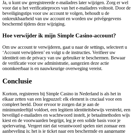
Ja, u kunt uw geregistreerde e-mailadres later wijzigen. Zorg er wel
voor dat u het verificatieproces van het e-mailadres voltooit. Door de
beveiligingstips voor uw account te volgen, behoudt u de
onkreukbaarheid van uw account en worden uw privégegevens
beschermd tijdens deze wijziging.
Hoe verwijder ik mijn Simple Casino-account?
Om uw account te verwijderen, gaat u naar de settings, selecteert u
‘Account verwijderen’ en volgt u de instructies. Verifieer uw
identiteit om de privacy van uw gebruiker te beschermen. Bewaar
de verificatie voor uw administratie, aangezien deze actie
onomkeerbaar is en nauwkeurige overweging vereist.
Conclusie
Kortom, registreren bij Simple Casino in Nederland is als het in
elkaar zetten van een legpuzzel: elk element is cruciaal voor een
compleet beeld. Door ervoor te zorgen dat je aan de
minimumleeftijd voldoet, een legitiem identiteitsbewijs verstrekt, een
beveiligd e-mailadres en wachtwoord instelt, je betaalmethoden wijs
kiest en de voorwaarden begrijpt, leg je een solide basis voor je
spelervaring. Vergeet niet dat verantwoord spelen niet zomaar een
aanbeveling is; het is je ticket naar een beschermde en aangename