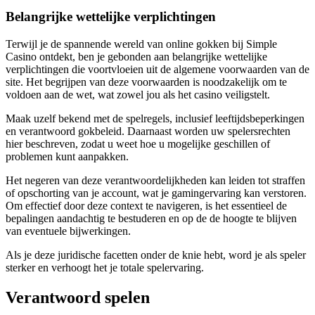
Belangrijke wettelijke verplichtingen
Terwijl je de spannende wereld van online gokken bij Simple
Casino ontdekt, ben je gebonden aan belangrijke wettelijke
verplichtingen die voortvloeien uit de algemene voorwaarden van de
site. Het begrijpen van deze voorwaarden is noodzakelijk om te
voldoen aan de wet, wat zowel jou als het casino veiligstelt.
Maak uzelf bekend met de spelregels, inclusief leeftijdsbeperkingen
en verantwoord gokbeleid. Daarnaast worden uw spelersrechten
hier beschreven, zodat u weet hoe u mogelijke geschillen of
problemen kunt aanpakken.
Het negeren van deze verantwoordelijkheden kan leiden tot straffen
of opschorting van je account, wat je gamingervaring kan verstoren.
Om effectief door deze context te navigeren, is het essentieel de
bepalingen aandachtig te bestuderen en op de de hoogte te blijven
van eventuele bijwerkingen.
Als je deze juridische facetten onder de knie hebt, word je als speler
sterker en verhoogt het je totale spelervaring.
Verantwoord spelen