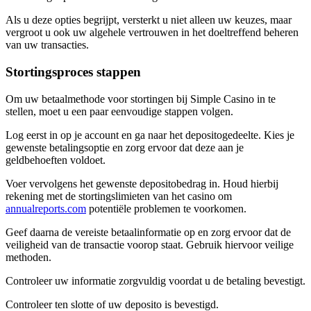
Als u deze opties begrijpt, versterkt u niet alleen uw keuzes, maar
vergroot u ook uw algehele vertrouwen in het doeltreffend beheren
van uw transacties.
Stortingsproces stappen
Om uw betaalmethode voor stortingen bij Simple Casino in te
stellen, moet u een paar eenvoudige stappen volgen.
Log eerst in op je account en ga naar het depositogedeelte. Kies je
gewenste betalingsoptie en zorg ervoor dat deze aan je
geldbehoeften voldoet.
Voer vervolgens het gewenste depositobedrag in. Houd hierbij
rekening met de stortingslimieten van het casino om
annualreports.com
potentiële problemen te voorkomen.
Geef daarna de vereiste betaalinformatie op en zorg ervoor dat de
veiligheid van de transactie voorop staat. Gebruik hiervoor veilige
methoden.
Controleer uw informatie zorgvuldig voordat u de betaling bevestigt.
Controleer ten slotte of uw deposito is bevestigd.