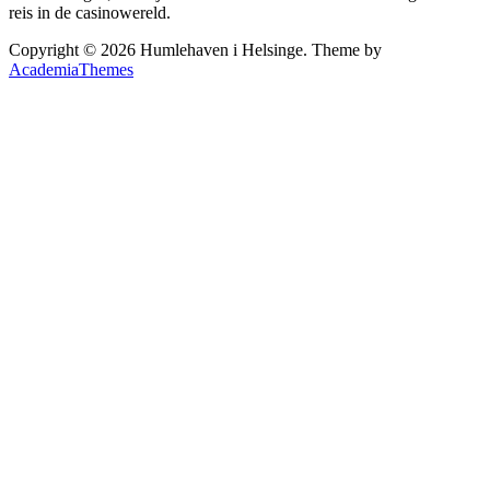
reis in de casinowereld.
Copyright © 2026 Humlehaven i Helsinge.
Theme by
AcademiaThemes