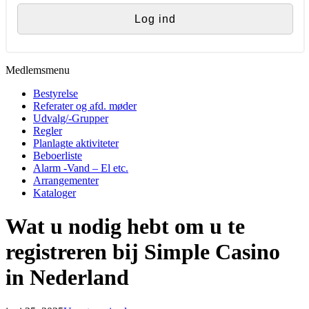
Medlemsmenu
Bestyrelse
Referater og afd. møder
Udvalg/-Grupper
Regler
Planlagte aktiviteter
Beboerliste
Alarm -Vand – El etc.
Arrangementer
Kataloger
Wat u nodig hebt om u te
registreren bij Simple Casino
in Nederland