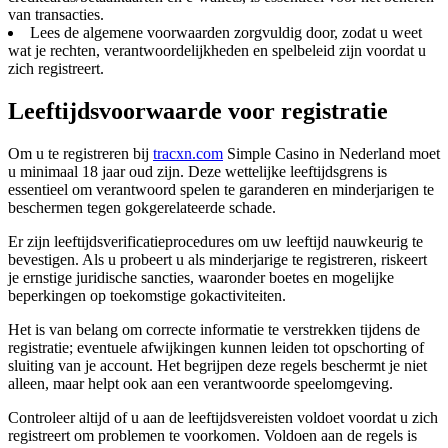
van transacties.
Lees de algemene voorwaarden zorgvuldig door, zodat u weet
wat je rechten, verantwoordelijkheden en spelbeleid zijn voordat u
zich registreert.
Leeftijdsvoorwaarde voor registratie
Om u te registreren bij
tracxn.com
Simple Casino in Nederland moet
u minimaal 18 jaar oud zijn. Deze wettelijke leeftijdsgrens is
essentieel om verantwoord spelen te garanderen en minderjarigen te
beschermen tegen gokgerelateerde schade.
Er zijn leeftijdsverificatieprocedures om uw leeftijd nauwkeurig te
bevestigen. Als u probeert u als minderjarige te registreren, riskeert
je ernstige juridische sancties, waaronder boetes en mogelijke
beperkingen op toekomstige gokactiviteiten.
Het is van belang om correcte informatie te verstrekken tijdens de
registratie; eventuele afwijkingen kunnen leiden tot opschorting of
sluiting van je account. Het begrijpen deze regels beschermt je niet
alleen, maar helpt ook aan een verantwoorde speelomgeving.
Controleer altijd of u aan de leeftijdsvereisten voldoet voordat u zich
registreert om problemen te voorkomen. Voldoen aan de regels is