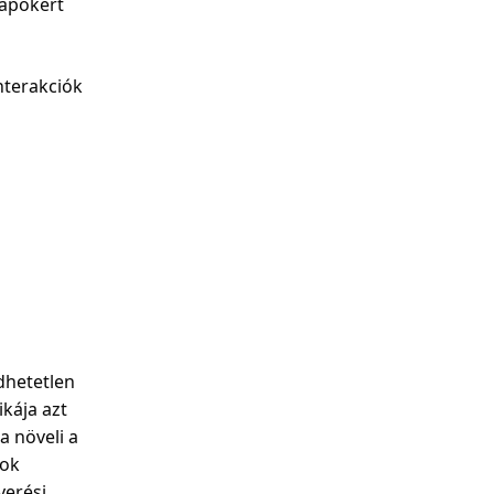
lapokért
interakciók
dhetetlen
ikája azt
a növeli a
sok
yerési