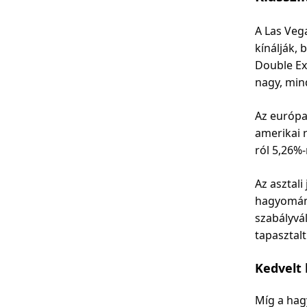
A Las Vega
kínálják, 
Double Ex
nagy, min
Az európai
amerikai 
ról 5,26%-
Az asztali
hagyomány
szabályvá
tapasztal
Kedvelt 
Míg a hag