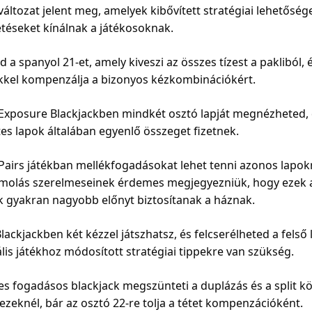
változat jelent meg, amelyek kibővített stratégiai lehetőség
etéseket kínálnak a játékosoknak.
 a spanyol 21-et, amely kiveszi az összes tízest a pakliból,
ekkel kompenzálja a bizonyos kézkombinációkért.
Exposure Blackjackben mindkét osztó lapját megnézheted, 
es lapok általában egyenlő összeget fizetnek.
 Pairs játékban mellékfogadásokat lehet tenni azonos lapokr
molás szerelmeseinek érdemes megjegyezniük, hogy ezek 
 gyakran nagyobb előnyt biztosítanak a háznak.
lackjackben két kézzel játszhatsz, és felcserélheted a felső l
ális játékhoz módosított stratégiai tippekre van szükség.
es fogadásos blackjack megszünteti a duplázás és a split kö
ezeknél, bár az osztó 22-re tolja a tétet kompenzációként.