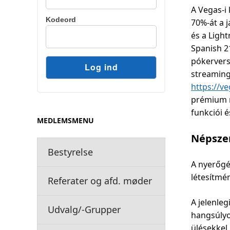
A Vegas-i 
Kodeord
70%-át a 
és a Light
Spanish 2
pókervers
streaminge
https://v
prémium m
funkciói é
MEDLEMSMENU
Népszer
Bestyrelse
A nyerőgé
létesítmé
Referater og afd. møder
A jelenle
Udvalg/-Grupper
hangsúlyo
ülésekkel