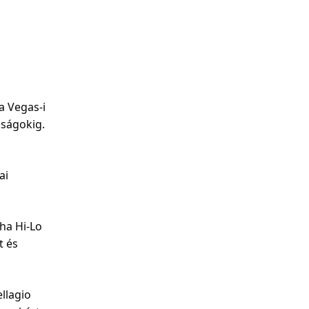
a Vegas-i
kságokig.
ai
ha Hi-Lo
t és
llagio